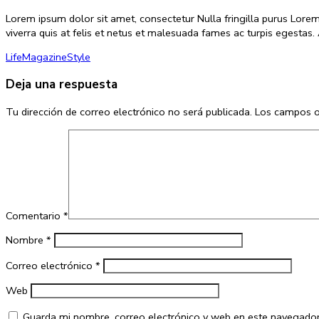
Lorem ipsum dolor sit amet, consectetur Nulla fringilla purus Lore
viverra quis at felis et netus et malesuada fames ac turpis egest
Life
Magazine
Style
Deja una respuesta
Tu dirección de correo electrónico no será publicada.
Los campos o
Comentario
*
Nombre
*
Correo electrónico
*
Web
Guarda mi nombre, correo electrónico y web en este navegador