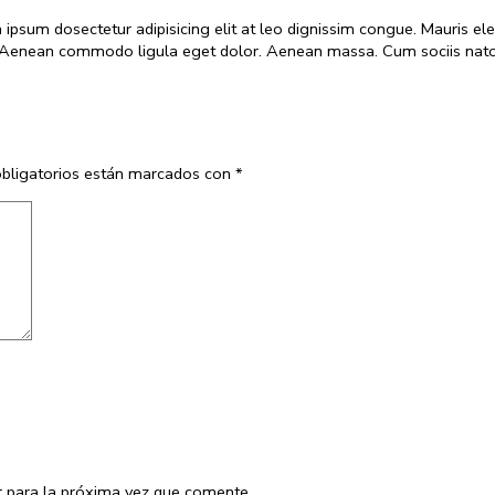
m ipsum dosectetur adipisicing elit at leo dignissim congue. Mauris
as. Aenean commodo ligula eget dolor. Aenean massa. Cum sociis nato
bligatorios están marcados con
*
 para la próxima vez que comente.